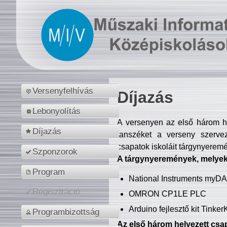
Versenyfelhívás
Díjazás
Lebonyolítás
A versenyen az első három hel
Díjazás
tanszéket a verseny szerve
csapatok iskoláit tárgynyeremé
Szponzorok
A tárgynyeremények, melyekb
Program
National Instruments myD
Regisztráció
OMRON CP1LE PLC
Arduino fejlesztő kit Tinke
Programbizottság
Az első három helyezett csap