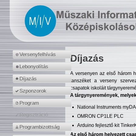
Versenyfelhívás
Díjazás
Lebonyolítás
A versenyen az első három hel
Díjazás
tanszéket a verseny szerve
csapatok iskoláit tárgynyeremé
Szponzorok
A tárgynyeremények, melyekb
Program
National Instruments myD
Regisztráció
OMRON CP1LE PLC
Arduino fejlesztő kit Tinke
Programbizottság
Az első három helyezett csap