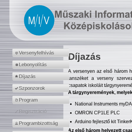
Versenyfelhívás
Díjazás
Lebonyolítás
A versenyen az első három hel
Díjazás
tanszéket a verseny szerve
csapatok iskoláit tárgynyeremé
Szponzorok
A tárgynyeremények, melyekb
Program
National Instruments myD
Regisztráció
OMRON CP1LE PLC
Arduino fejlesztő kit Tinke
Programbizottság
Az első három helyezett csap