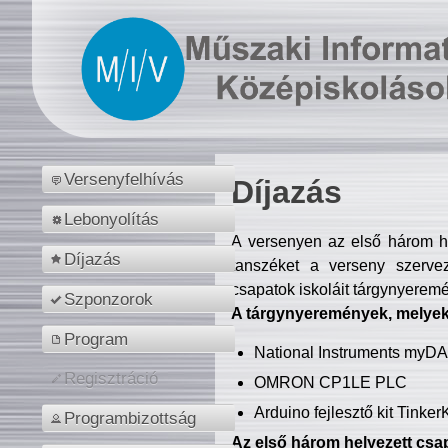
Versenyfelhívás
Díjazás
Lebonyolítás
A versenyen az első három hel
Díjazás
tanszéket a verseny szerve
csapatok iskoláit tárgynyeremé
Szponzorok
A tárgynyeremények, melyekb
Program
National Instruments myD
Regisztráció
OMRON CP1LE PLC
Arduino fejlesztő kit Tinke
Programbizottság
Az első három helyezett csap