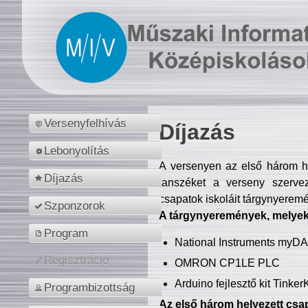
Versenyfelhívás
Díjazás
Lebonyolítás
A versenyen az első három hel
Díjazás
tanszéket a verseny szerve
csapatok iskoláit tárgynyeremé
Szponzorok
A tárgynyeremények, melyekb
Program
National Instruments myD
Regisztráció
OMRON CP1LE PLC
Arduino fejlesztő kit Tinke
Programbizottság
Az első három helyezett csap