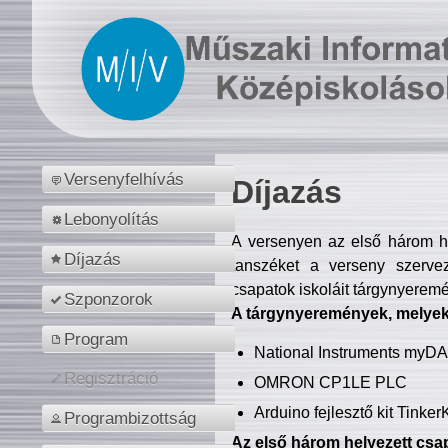
Versenyfelhívás
Díjazás
Lebonyolítás
A versenyen az első három hel
Díjazás
tanszéket a verseny szerve
csapatok iskoláit tárgynyeremé
Szponzorok
A tárgynyeremények, melyekb
Program
National Instruments myD
Regisztráció
OMRON CP1LE PLC
Arduino fejlesztő kit Tinke
Programbizottság
Az első három helyezett csap