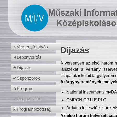
Versenyfelhívás
Díjazás
Lebonyolítás
A versenyen az első három hel
Díjazás
tanszéket a verseny szerve
csapatok iskoláit tárgynyeremé
Szponzorok
A tárgynyeremények, melyekb
Program
National Instruments myD
Regisztráció
OMRON CP1LE PLC
Arduino fejlesztő kit Tinke
Programbizottság
Az első három helyezett csap