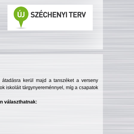
s átadásra kerül majd a tanszéket a verseny
ok iskoláit tárgynyereménnyel, míg a csapatok
n választhatnak: