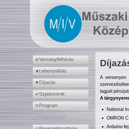
Versenyfelhívás
Díjazá
Lebonyolítás
A versenyen a
Díjazás
szervezésében
tagjait pénzju
Szponzorok
A tárgynyere
Program
National 
Regisztráció
OMRON C
Arduino fej
Programbizottság