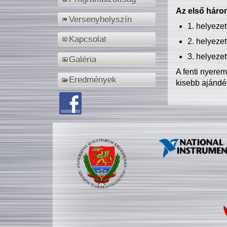
Az első három
Versenyhelyszín
1. helyeze
Kapcsolat
2. helyeze
3. helyeze
Galéria
A fenti nyere
Eredmények
kisebb ajándé