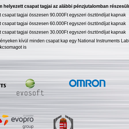
 helyezett csapat tagjai az alábbi pénzjutalomban részesül
tt csapat tagjai összesen 90.000Ft egyszeri ösztöndíjat kapnak
tt csapat tagjai összesen 60.000Ft egyszeri ösztöndíjat kapnak
tt csapat tagjai összesen 30.000Ft egyszeri ösztöndíjat kapnak
ményeken kívül minden csapat kap egy National Instruments LabV
kcsomagot is