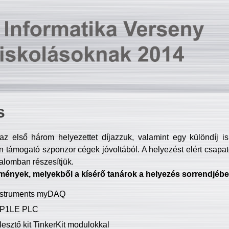
s
z első három helyezettet díjazzuk, valamint egy különdíj i
 támogató szponzor cégek jóvoltából. A helyezést elért csapat
talomban részesítjük.
mények, melyekből a kísérő tanárok a helyezés sorrendjébe
Instruments myDAQ
P1LE PLC
lesztő kit TinkerKit modulokkal