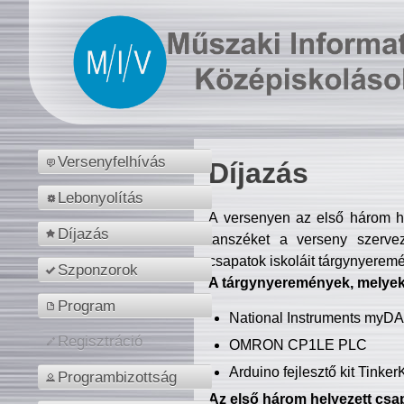
Versenyfelhívás
Díjazás
Lebonyolítás
A versenyen az első három hel
Díjazás
tanszéket a verseny szerve
csapatok iskoláit tárgynyeremé
Szponzorok
A tárgynyeremények, melyekb
Program
National Instruments myD
Regisztráció
OMRON CP1LE PLC
Arduino fejlesztő kit Tinke
Programbizottság
Az első három helyezett csap