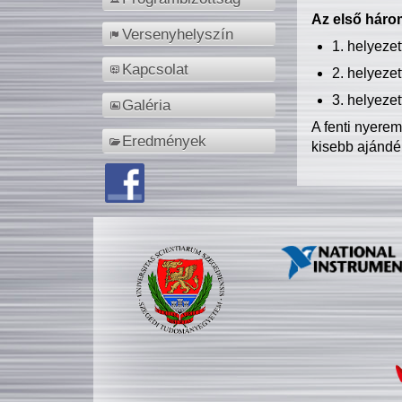
Az első három
Versenyhelyszín
1. helyeze
Kapcsolat
2. helyeze
3. helyeze
Galéria
A fenti nyere
Eredmények
kisebb ajándé