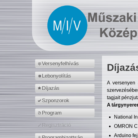
Versenyfelhívás
Díjazá
Lebonyolítás
A versenyen a
Díjazás
szervezésében
tagjait pénzju
Szponzorok
A tárgynyere
Program
National 
Regisztráció
OMRON C
Arduino fej
Programbizottság