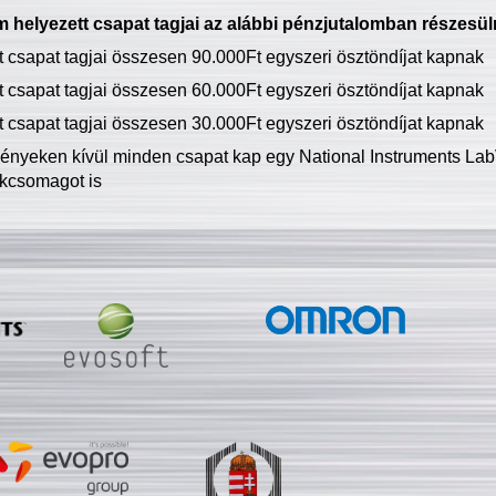
 helyezett csapat tagjai az alábbi pénzjutalomban részesül
tt csapat tagjai összesen 90.000Ft egyszeri ösztöndíjat kapnak
tt csapat tagjai összesen 60.000Ft egyszeri ösztöndíjat kapnak
tt csapat tagjai összesen 30.000Ft egyszeri ösztöndíjat kapnak
ményeken kívül minden csapat kap egy National Instruments LabV
kcsomagot is