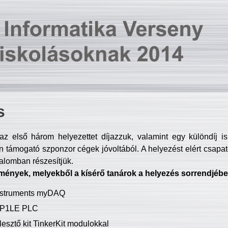
s
z első három helyezettet díjazzuk, valamint egy különdíj i
 támogató szponzor cégek jóvoltából. A helyezést elért csapat
talomban részesítjük.
mények, melyekből a kísérő tanárok a helyezés sorrendjébe
Instruments myDAQ
P1LE PLC
lesztő kit TinkerKit modulokkal