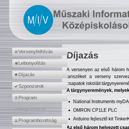
Versenyfelhívás
Díjazás
Lebonyolítás
A versenyen az első három hel
Díjazás
tanszéket a verseny szerve
csapatok iskoláit tárgynyeremé
Szponzorok
A tárgynyeremények, melyekb
Program
National Instruments myD
Regisztráció
OMRON CP1LE PLC
Arduino fejlesztő kit Tinke
Programbizottság
Az első három helyezett csap