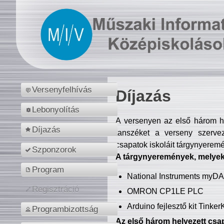
Versenyfelhívás
Díjazás
Lebonyolítás
A versenyen az első három hel
Díjazás
tanszéket a verseny szerve
csapatok iskoláit tárgynyeremé
Szponzorok
A tárgynyeremények, melyekb
Program
National Instruments myD
Regisztráció
OMRON CP1LE PLC
Arduino fejlesztő kit Tinke
Programbizottság
Az első három helyezett csap