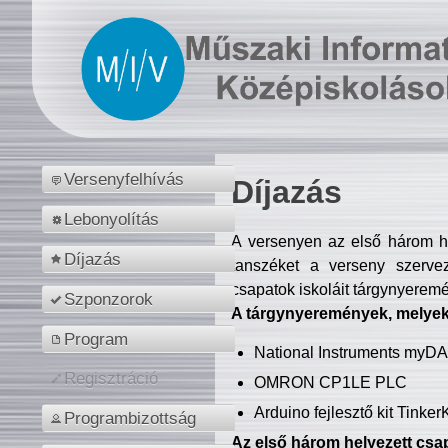
Versenyfelhívás
Díjazás
Lebonyolítás
A versenyen az első három hel
Díjazás
tanszéket a verseny szerve
csapatok iskoláit tárgynyeremé
Szponzorok
A tárgynyeremények, melyekb
Program
National Instruments myD
Regisztráció
OMRON CP1LE PLC
Arduino fejlesztő kit Tinke
Programbizottság
Az első három helyezett csap