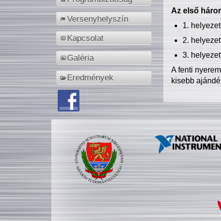
Az első három
Versenyhelyszín
1. helyeze
Kapcsolat
2. helyeze
3. helyeze
Galéria
A fenti nyere
Eredmények
kisebb ajándé