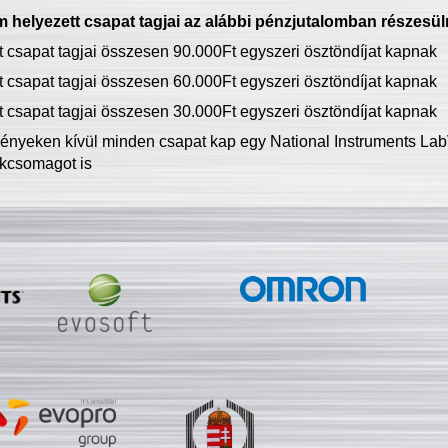
 helyezett csapat tagjai az alábbi pénzjutalomban részesül
tt csapat tagjai összesen 90.000Ft egyszeri ösztöndíjat kapnak
tt csapat tagjai összesen 60.000Ft egyszeri ösztöndíjat kapnak
tt csapat tagjai összesen 30.000Ft egyszeri ösztöndíjat kapnak
ményeken kívül minden csapat kap egy National Instruments LabV
kcsomagot is