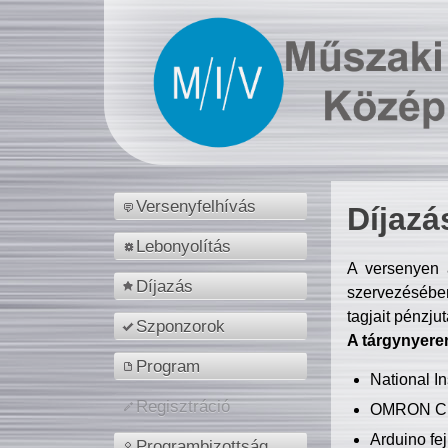
Versenyfelhívás
Díjazá
Lebonyolítás
A versenyen a
Díjazás
szervezésében
tagjait pénzju
Szponzorok
A tárgynyere
Program
National 
Regisztráció
OMRON C
Arduino fej
Programbizottság