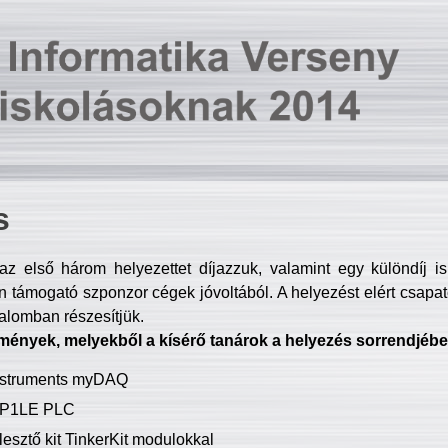
s
z első három helyezettet díjazzuk, valamint egy különdíj i
 támogató szponzor cégek jóvoltából. A helyezést elért csapat
talomban részesítjük.
mények, melyekből a kísérő tanárok a helyezés sorrendjébe
Instruments myDAQ
P1LE PLC
lesztő kit TinkerKit modulokkal