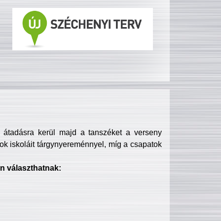
s átadásra kerül majd a tanszéket a verseny
ok iskoláit tárgynyereménnyel, míg a csapatok
n választhatnak: