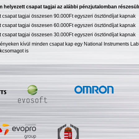
 helyezett csapat tagjai az alábbi pénzjutalomban részesül
tt csapat tagjai összesen 90.000Ft egyszeri ösztöndíjat kapnak
tt csapat tagjai összesen 60.000Ft egyszeri ösztöndíjat kapnak
tt csapat tagjai összesen 30.000Ft egyszeri ösztöndíjat kapnak
ményeken kívül minden csapat kap egy National Instruments LabV
kcsomagot is