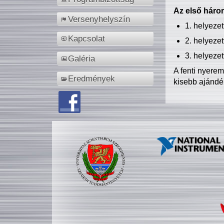
Az első három
Versenyhelyszín
1. helyeze
Kapcsolat
2. helyeze
3. helyeze
Galéria
A fenti nyere
Eredmények
kisebb ajándé