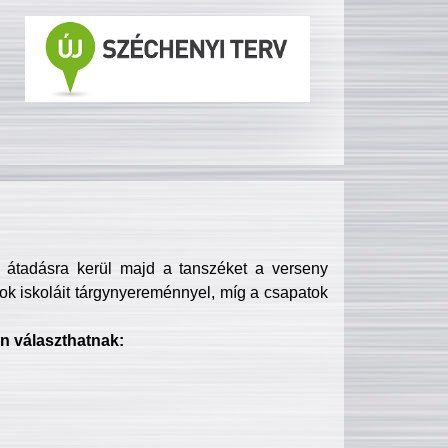
s átadásra kerül majd a tanszéket a verseny
ok iskoláit tárgynyereménnyel, míg a csapatok
n választhatnak: