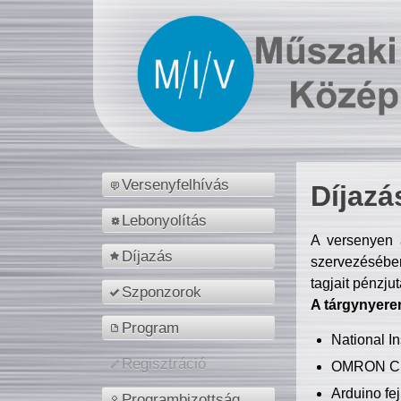
Versenyfelhívás
Díjazá
Lebonyolítás
A versenyen a
Díjazás
szervezésében
tagjait pénzju
Szponzorok
A tárgynyere
Program
National 
Regisztráció
OMRON C
Arduino fej
Programbizottság