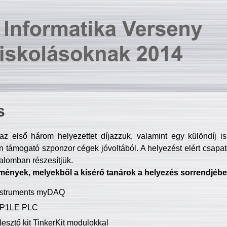
s
z első három helyezettet díjazzuk, valamint egy különdíj i
 támogató szponzor cégek jóvoltából. A helyezést elért csapat
talomban részesítjük.
mények, melyekből a kísérő tanárok a helyezés sorrendjébe
Instruments myDAQ
P1LE PLC
lesztő kit TinkerKit modulokkal