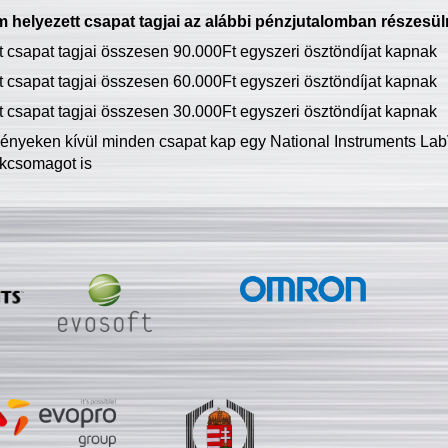
 helyezett csapat tagjai az alábbi pénzjutalomban részesül
tt csapat tagjai összesen 90.000Ft egyszeri ösztöndíjat kapnak
tt csapat tagjai összesen 60.000Ft egyszeri ösztöndíjat kapnak
tt csapat tagjai összesen 30.000Ft egyszeri ösztöndíjat kapnak
ményeken kívül minden csapat kap egy National Instruments LabV
kcsomagot is