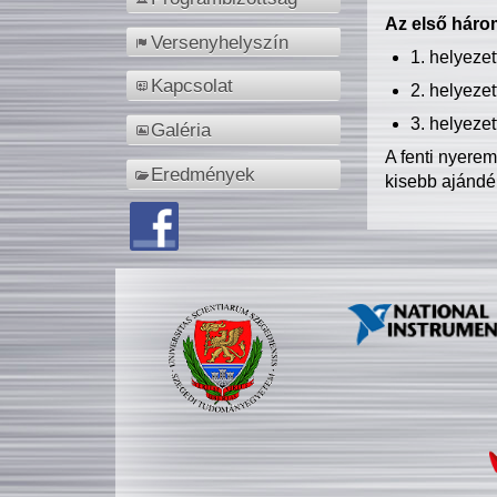
Az első három
Versenyhelyszín
1. helyeze
Kapcsolat
2. helyeze
3. helyeze
Galéria
A fenti nyere
Eredmények
kisebb ajándé