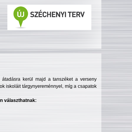
s átadásra kerül majd a tanszéket a verseny
ok iskoláit tárgynyereménnyel, míg a csapatok
n választhatnak: