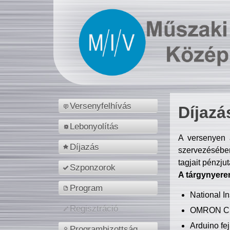
Versenyfelhívás
Díjazá
Lebonyolítás
A versenyen a
Díjazás
szervezésében
tagjait pénzju
Szponzorok
A tárgynyere
Program
National 
Regisztráció
OMRON C
Arduino fej
Programbizottság