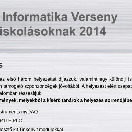
s
z első három helyezettet díjazzuk, valamint egy különdíj i
 támogató szponzor cégek jóvoltából. A helyezést elért csapat
talomban részesítjük.
mények, melyekből a kísérő tanárok a helyezés sorrendjébe
Instruments myDAQ
P1LE PLC
lesztő kit TinkerKit modulokkal