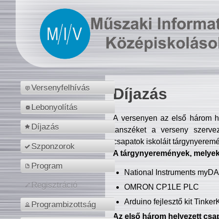
Versenyfelhívás
Díjazás
Lebonyolítás
A versenyen az első három hel
Díjazás
tanszéket a verseny szerve
csapatok iskoláit tárgynyeremé
Szponzorok
A tárgynyeremények, melyekb
Program
National Instruments myD
Regisztráció
OMRON CP1LE PLC
Arduino fejlesztő kit Tinke
Programbizottság
Az első három helyezett csap