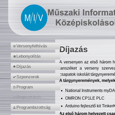
Versenyfelhívás
Díjazás
Lebonyolítás
A versenyen az első három hel
Díjazás
tanszéket a verseny szerve
csapatok iskoláit tárgynyeremé
Szponzorok
A tárgynyeremények, melyekb
Program
National Instruments myD
Regisztráció
OMRON CP1LE PLC
Arduino fejlesztő kit Tinke
Programbizottság
Az első három helyezett csap