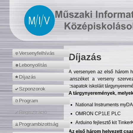
Versenyfelhívás
Díjazás
Lebonyolítás
A versenyen az első három hel
Díjazás
tanszéket a verseny szerve
csapatok iskoláit tárgynyeremé
Szponzorok
A tárgynyeremények, melyekb
Program
National Instruments myD
Regisztráció
OMRON CP1LE PLC
Arduino fejlesztő kit Tinke
Programbizottság
Az első három helyezett csap