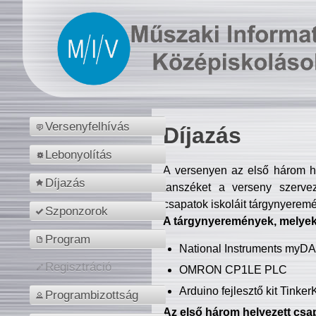
Versenyfelhívás
Díjazás
Lebonyolítás
A versenyen az első három hel
Díjazás
tanszéket a verseny szerve
csapatok iskoláit tárgynyeremé
Szponzorok
A tárgynyeremények, melyekb
Program
National Instruments myD
Regisztráció
OMRON CP1LE PLC
Arduino fejlesztő kit Tinke
Programbizottság
Az első három helyezett csap