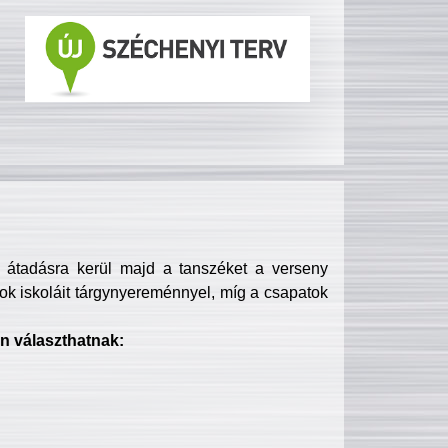
s átadásra kerül majd a tanszéket a verseny
ok iskoláit tárgynyereménnyel, míg a csapatok
n választhatnak: