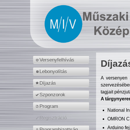
Versenyfelhívás
Díjazá
Lebonyolítás
A versenyen a
Díjazás
szervezésében
tagjait pénzju
Szponzorok
A tárgynyere
Program
National 
Regisztráció
OMRON C
Arduino fej
Programbizottság