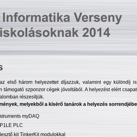
s
z első három helyezettet díjazzuk, valamint egy különdíj i
 támogató szponzor cégek jóvoltából. A helyezést elért csapat
talomban részesítjük.
mények, melyekből a kísérő tanárok a helyezés sorrendjébe
Instruments myDAQ
P1LE PLC
lesztő kit TinkerKit modulokkal