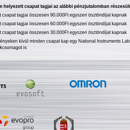
 helyezett csapat tagjai az alábbi pénzjutalomban részesül
tt csapat tagjai összesen 90.000Ft egyszeri ösztöndíjat kapnak
tt csapat tagjai összesen 60.000Ft egyszeri ösztöndíjat kapnak
tt csapat tagjai összesen 30.000Ft egyszeri ösztöndíjat kapnak
ményeken kívül minden csapat kap egy National Instruments LabV
kcsomagot is