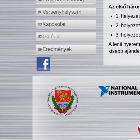
Az első három
Versenyhelyszín
1. helyeze
Kapcsolat
2. helyeze
3. helyeze
Galéria
A fenti nyere
Eredmények
kisebb ajándé