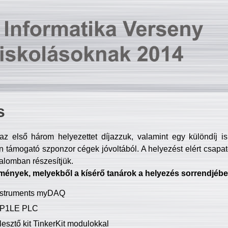
s
z első három helyezettet díjazzuk, valamint egy különdíj i
 támogató szponzor cégek jóvoltából. A helyezést elért csapat
talomban részesítjük.
mények, melyekből a kísérő tanárok a helyezés sorrendjébe
Instruments myDAQ
P1LE PLC
lesztő kit TinkerKit modulokkal