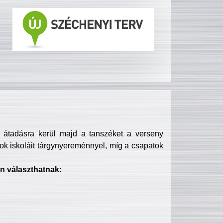
s átadásra kerül majd a tanszéket a verseny
ok iskoláit tárgynyereménnyel, míg a csapatok
n választhatnak: