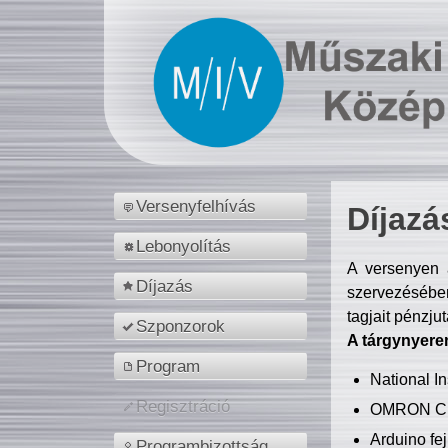
Versenyfelhívás
Díjazá
Lebonyolítás
A versenyen a
Díjazás
szervezésében
tagjait pénzju
Szponzorok
A tárgynyere
Program
National 
Regisztráció
OMRON C
Arduino fej
Programbizottság