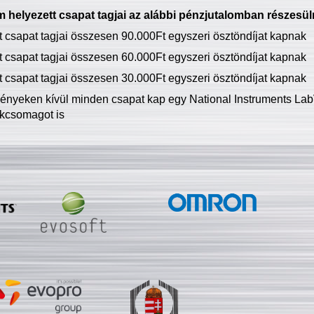
 helyezett csapat tagjai az alábbi pénzjutalomban részesül
tt csapat tagjai összesen 90.000Ft egyszeri ösztöndíjat kapnak
tt csapat tagjai összesen 60.000Ft egyszeri ösztöndíjat kapnak
tt csapat tagjai összesen 30.000Ft egyszeri ösztöndíjat kapnak
ményeken kívül minden csapat kap egy National Instruments LabV
kcsomagot is