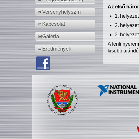
Az első három
Versenyhelyszín
1. helyeze
Kapcsolat
2. helyeze
3. helyeze
Galéria
A fenti nyere
Eredmények
kisebb ajándé