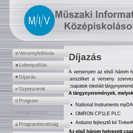
Versenyfelhívás
Díjazás
Lebonyolítás
A versenyen az első három hel
Díjazás
tanszéket a verseny szerve
csapatok iskoláit tárgynyeremé
Szponzorok
A tárgynyeremények, melyekb
Program
National Instruments myD
Regisztráció
OMRON CP1LE PLC
Arduino fejlesztő kit Tinke
Programbizottság
Az első három helyezett csap