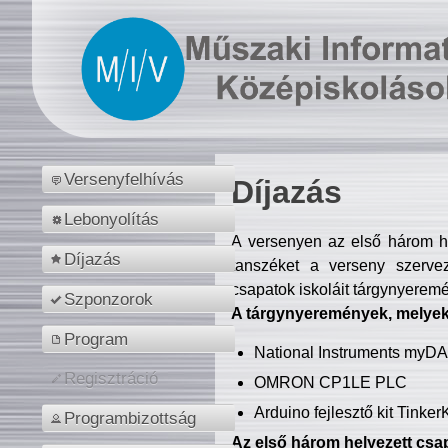
Versenyfelhívás
Díjazás
Lebonyolítás
A versenyen az első három hel
Díjazás
tanszéket a verseny szerve
csapatok iskoláit tárgynyeremé
Szponzorok
A tárgynyeremények, melyekb
Program
National Instruments myD
Regisztráció
OMRON CP1LE PLC
Arduino fejlesztő kit Tinke
Programbizottság
Az első három helyezett csap