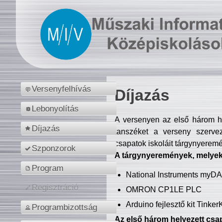
Versenyfelhívás
Díjazás
Lebonyolítás
A versenyen az első három hel
Díjazás
tanszéket a verseny szerve
csapatok iskoláit tárgynyeremé
Szponzorok
A tárgynyeremények, melyekb
Program
National Instruments myD
Regisztráció
OMRON CP1LE PLC
Arduino fejlesztő kit Tinke
Programbizottság
Az első három helyezett csap