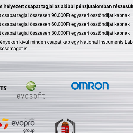
 helyezett csapat tagjai az alábbi pénzjutalomban részesül
tt csapat tagjai összesen 90.000Ft egyszeri ösztöndíjat kapnak
tt csapat tagjai összesen 60.000Ft egyszeri ösztöndíjat kapnak
tt csapat tagjai összesen 30.000Ft egyszeri ösztöndíjat kapnak
ményeken kívül minden csapat kap egy National Instruments LabV
kcsomagot is