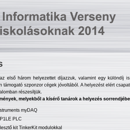
s
z első három helyezettet díjazzuk, valamint egy különdíj i
 támogató szponzor cégek jóvoltából. A helyezést elért csapat
talomban részesítjük.
mények, melyekből a kísérő tanárok a helyezés sorrendjébe
Instruments myDAQ
P1LE PLC
lesztő kit TinkerKit modulokkal