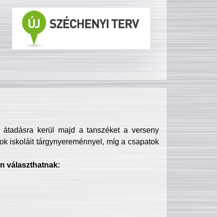
s átadásra kerül majd a tanszéket a verseny
ok iskoláit tárgynyereménnyel, míg a csapatok
n választhatnak: