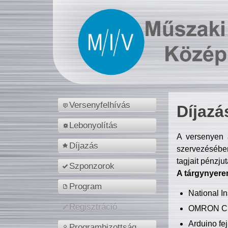
Versenyfelhívás
Díjazá
Lebonyolítás
A versenyen a
Díjazás
szervezésében
tagjait pénzju
Szponzorok
A tárgynyere
Program
National 
Regisztráció
OMRON C
Arduino fej
Programbizottság