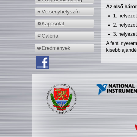
Az első három
Versenyhelyszín
1. helyeze
Kapcsolat
2. helyeze
3. helyeze
Galéria
A fenti nyere
Eredmények
kisebb ajándé