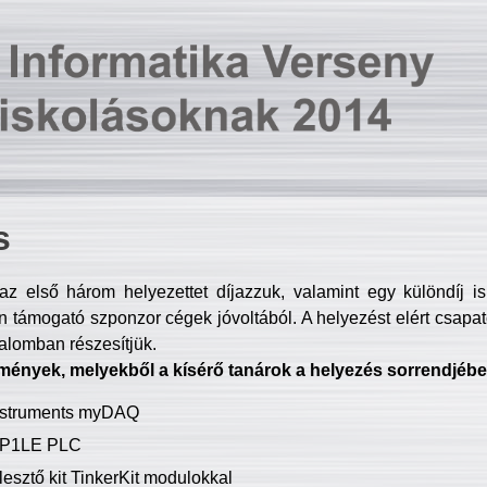
s
z első három helyezettet díjazzuk, valamint egy különdíj i
 támogató szponzor cégek jóvoltából. A helyezést elért csapat
talomban részesítjük.
mények, melyekből a kísérő tanárok a helyezés sorrendjébe
Instruments myDAQ
P1LE PLC
lesztő kit TinkerKit modulokkal