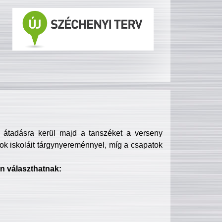
s átadásra kerül majd a tanszéket a verseny
ok iskoláit tárgynyereménnyel, míg a csapatok
n választhatnak: