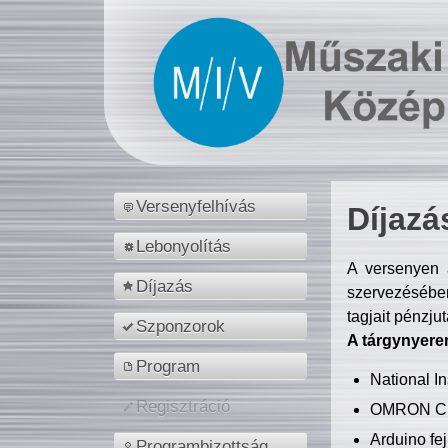
Versenyfelhívás
Díjazá
Lebonyolítás
A versenyen a
Díjazás
szervezésében
tagjait pénzju
Szponzorok
A tárgynyere
Program
National 
Regisztráció
OMRON C
Arduino fej
Programbizottság