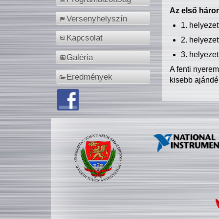
Az első három
Versenyhelyszín
1. helyeze
Kapcsolat
2. helyeze
3. helyeze
Galéria
A fenti nyere
Eredmények
kisebb ajándé