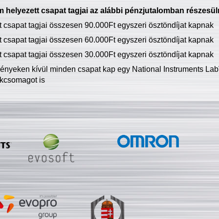
 helyezett csapat tagjai az alábbi pénzjutalomban részesül
tt csapat tagjai összesen 90.000Ft egyszeri ösztöndíjat kapnak
tt csapat tagjai összesen 60.000Ft egyszeri ösztöndíjat kapnak
tt csapat tagjai összesen 30.000Ft egyszeri ösztöndíjat kapnak
ményeken kívül minden csapat kap egy National Instruments LabV
kcsomagot is