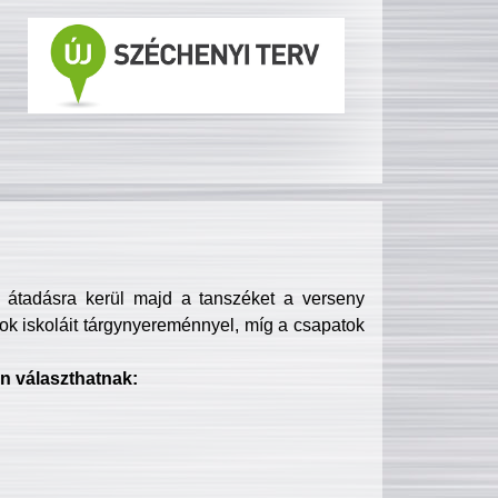
s átadásra kerül majd a tanszéket a verseny
ok iskoláit tárgynyereménnyel, míg a csapatok
n választhatnak: