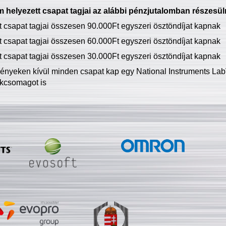
 helyezett csapat tagjai az alábbi pénzjutalomban részesül
tt csapat tagjai összesen 90.000Ft egyszeri ösztöndíjat kapnak
tt csapat tagjai összesen 60.000Ft egyszeri ösztöndíjat kapnak
tt csapat tagjai összesen 30.000Ft egyszeri ösztöndíjat kapnak
ményeken kívül minden csapat kap egy National Instruments LabV
kcsomagot is