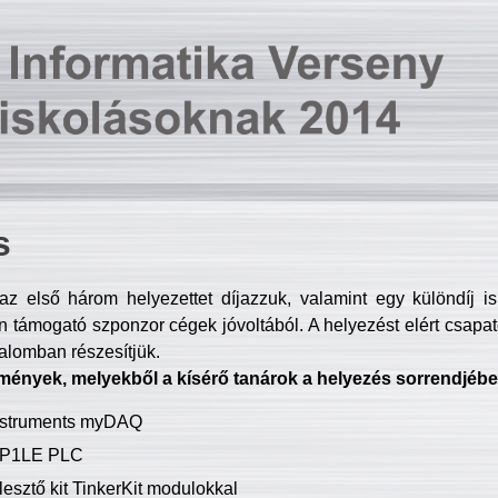
s
z első három helyezettet díjazzuk, valamint egy különdíj i
 támogató szponzor cégek jóvoltából. A helyezést elért csapat
talomban részesítjük.
mények, melyekből a kísérő tanárok a helyezés sorrendjébe
Instruments myDAQ
P1LE PLC
lesztő kit TinkerKit modulokkal