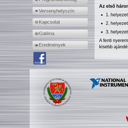
Az első három
Versenyhelyszín
1. helyeze
Kapcsolat
2. helyeze
3. helyeze
Galéria
A fenti nyere
Eredmények
kisebb ajándé