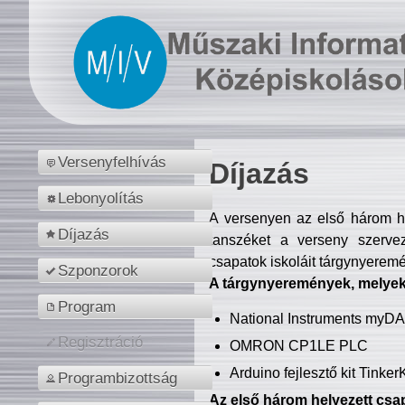
Versenyfelhívás
Díjazás
Lebonyolítás
A versenyen az első három hel
Díjazás
tanszéket a verseny szerve
csapatok iskoláit tárgynyeremé
Szponzorok
A tárgynyeremények, melyekb
Program
National Instruments myD
Regisztráció
OMRON CP1LE PLC
Arduino fejlesztő kit Tinke
Programbizottság
Az első három helyezett csap