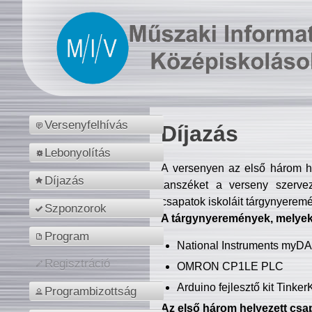
Versenyfelhívás
Díjazás
Lebonyolítás
A versenyen az első három hel
Díjazás
tanszéket a verseny szerve
csapatok iskoláit tárgynyeremé
Szponzorok
A tárgynyeremények, melyekb
Program
National Instruments myD
Regisztráció
OMRON CP1LE PLC
Arduino fejlesztő kit Tinke
Programbizottság
Az első három helyezett csap