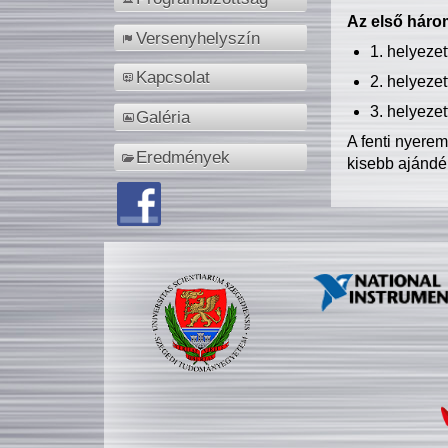
Az első három
Versenyhelyszín
1. helyeze
Kapcsolat
2. helyeze
3. helyeze
Galéria
A fenti nyere
Eredmények
kisebb ajándé