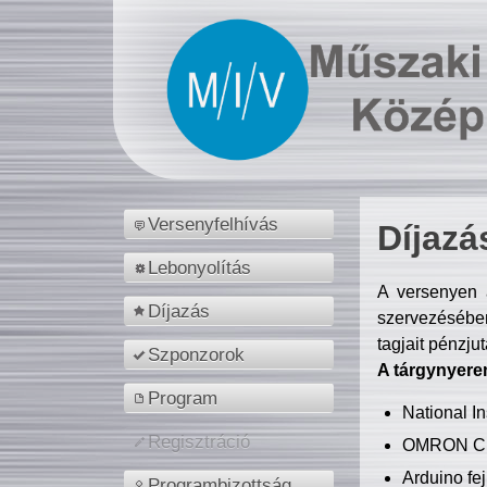
Versenyfelhívás
Díjazá
Lebonyolítás
A versenyen a
Díjazás
szervezésében
tagjait pénzju
Szponzorok
A tárgynyere
Program
National 
Regisztráció
OMRON C
Arduino fej
Programbizottság