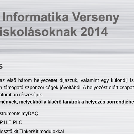
s
z első három helyezettet díjazzuk, valamint egy különdíj i
 támogató szponzor cégek jóvoltából. A helyezést elért csapat
talomban részesítjük.
mények, melyekből a kísérő tanárok a helyezés sorrendjébe
Instruments myDAQ
P1LE PLC
lesztő kit TinkerKit modulokkal