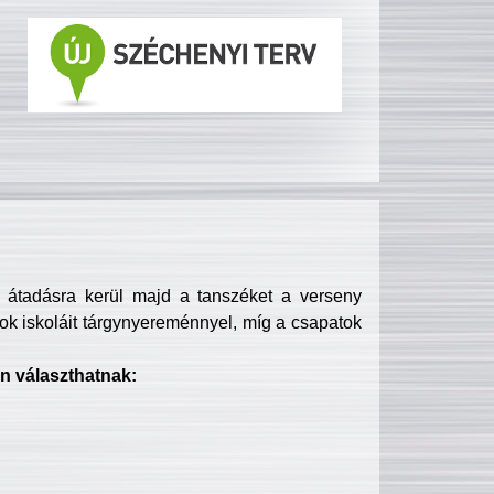
s átadásra kerül majd a tanszéket a verseny
ok iskoláit tárgynyereménnyel, míg a csapatok
n választhatnak: