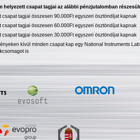
 helyezett csapat tagjai az alábbi pénzjutalomban részesül
tt csapat tagjai összesen 90.000Ft egyszeri ösztöndíjat kapnak
tt csapat tagjai összesen 60.000Ft egyszeri ösztöndíjat kapnak
tt csapat tagjai összesen 30.000Ft egyszeri ösztöndíjat kapnak
ményeken kívül minden csapat kap egy National Instruments LabV
kcsomagot is