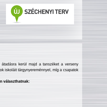
s átadásra kerül majd a tanszéket a verseny
ok iskoláit tárgynyereménnyel, míg a csapatok
n választhatnak: