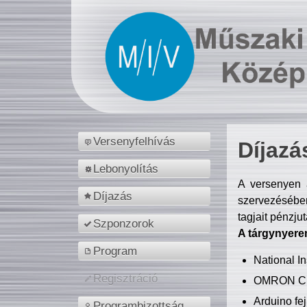
Versenyfelhívás
Díjazá
Lebonyolítás
A versenyen a
Díjazás
szervezésében
tagjait pénzju
Szponzorok
A tárgynyere
Program
National 
Regisztráció
OMRON C
Arduino fej
Programbizottság