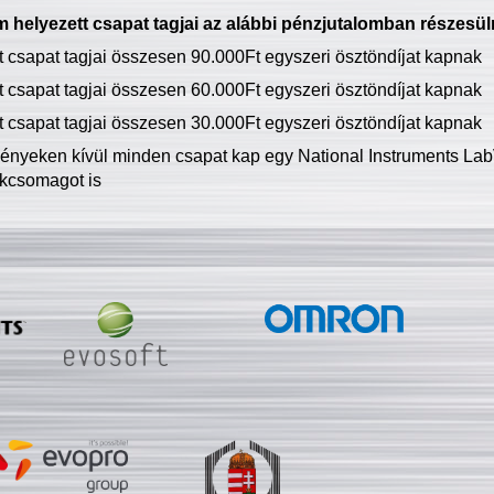
 helyezett csapat tagjai az alábbi pénzjutalomban részesül
tt csapat tagjai összesen 90.000Ft egyszeri ösztöndíjat kapnak
tt csapat tagjai összesen 60.000Ft egyszeri ösztöndíjat kapnak
tt csapat tagjai összesen 30.000Ft egyszeri ösztöndíjat kapnak
ményeken kívül minden csapat kap egy National Instruments LabV
kcsomagot is