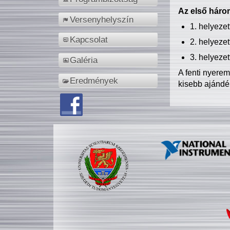
Az első három
Versenyhelyszín
1. helyeze
Kapcsolat
2. helyeze
3. helyeze
Galéria
A fenti nyere
Eredmények
kisebb ajándé