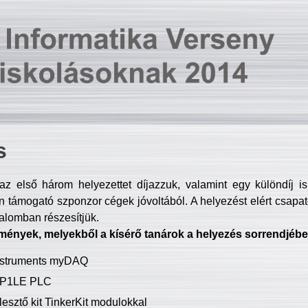
s
z első három helyezettet díjazzuk, valamint egy különdíj i
 támogató szponzor cégek jóvoltából. A helyezést elért csapat
talomban részesítjük.
mények, melyekből a kísérő tanárok a helyezés sorrendjébe
Instruments myDAQ
P1LE PLC
lesztő kit TinkerKit modulokkal