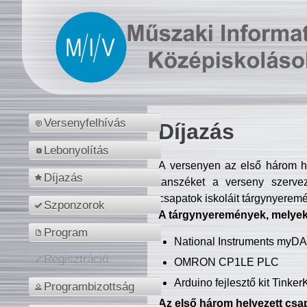
Versenyfelhívás
Díjazás
Lebonyolítás
A versenyen az első három hel
Díjazás
tanszéket a verseny szerve
csapatok iskoláit tárgynyeremé
Szponzorok
A tárgynyeremények, melyekb
Program
National Instruments myD
Regisztráció
OMRON CP1LE PLC
Arduino fejlesztő kit Tinke
Programbizottság
Az első három helyezett csap