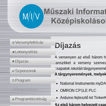
Versenyfelhívás
Díjazás
Lebonyolítás
A versenyen az első három hel
Díjazás
tanszéket a verseny szerve
csapatok iskoláit tárgynyeremé
Szponzorok
A tárgynyeremények, melyekb
Program
National Instruments myD
Regisztráció
OMRON CP1LE PLC
Arduino fejlesztő kit Tinke
Programbizottság
Az első három helyezett csap