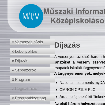
Versenyfelhívás
Díjazás
Lebonyolítás
A versenyen az első három hel
Díjazás
tanszéket a verseny szerve
csapatok iskoláit tárgynyeremé
Szponzorok
A tárgynyeremények, melyekb
Program
National Instruments myD
Regisztráció
OMRON CP1LE PLC
Arduino fejlesztő kit Tinke
Programbizottság
Az első három helyezett csap