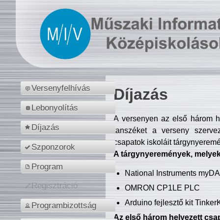
Versenyfelhívás
Díjazás
Lebonyolítás
A versenyen az első három hel
Díjazás
tanszéket a verseny szerve
csapatok iskoláit tárgynyeremé
Szponzorok
A tárgynyeremények, melyekb
Program
National Instruments myD
Regisztráció
OMRON CP1LE PLC
Arduino fejlesztő kit Tinke
Programbizottság
Az első három helyezett csap