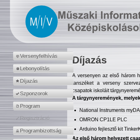
Versenyfelhívás
Díjazás
Lebonyolítás
A versenyen az első három hel
Díjazás
tanszéket a verseny szerve
csapatok iskoláit tárgynyeremé
Szponzorok
A tárgynyeremények, melyekb
Program
National Instruments myD
Regisztráció
OMRON CP1LE PLC
Arduino fejlesztő kit Tinke
Programbizottság
Az első három helyezett csap