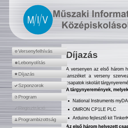
Versenyfelhívás
Díjazás
Lebonyolítás
A versenyen az első három hel
Díjazás
tanszéket a verseny szerve
csapatok iskoláit tárgynyeremé
Szponzorok
A tárgynyeremények, melyekb
Program
National Instruments myD
Regisztráció
OMRON CP1LE PLC
Arduino fejlesztő kit Tinke
Programbizottság
Az első három helyezett csap