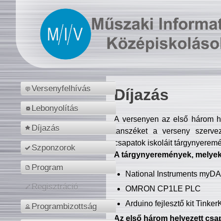
Versenyfelhívás
Díjazás
Lebonyolítás
A versenyen az első három hel
Díjazás
tanszéket a verseny szerve
csapatok iskoláit tárgynyeremé
Szponzorok
A tárgynyeremények, melyekb
Program
National Instruments myD
Regisztráció
OMRON CP1LE PLC
Arduino fejlesztő kit Tinke
Programbizottság
Az első három helyezett csap