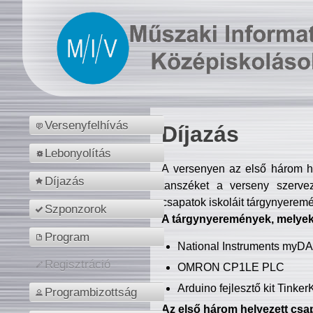
Versenyfelhívás
Díjazás
Lebonyolítás
A versenyen az első három hel
Díjazás
tanszéket a verseny szerve
csapatok iskoláit tárgynyeremé
Szponzorok
A tárgynyeremények, melyekb
Program
National Instruments myD
Regisztráció
OMRON CP1LE PLC
Arduino fejlesztő kit Tinke
Programbizottság
Az első három helyezett csap