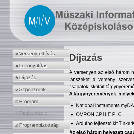
Versenyfelhívás
Díjazás
Lebonyolítás
A versenyen az első három hel
Díjazás
tanszéket a verseny szerve
csapatok iskoláit tárgynyeremé
Szponzorok
A tárgynyeremények, melyekb
Program
National Instruments myD
Regisztráció
OMRON CP1LE PLC
Arduino fejlesztő kit Tinke
Programbizottság
Az első három helyezett csap