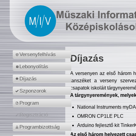
Versenyfelhívás
Díjazás
Lebonyolítás
A versenyen az első három hel
Díjazás
tanszéket a verseny szerve
csapatok iskoláit tárgynyeremé
Szponzorok
A tárgynyeremények, melyekb
Program
National Instruments myD
Regisztráció
OMRON CP1LE PLC
Arduino fejlesztő kit Tinke
Programbizottság
Az első három helyezett csap