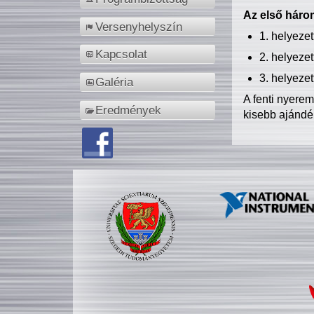
Az első három
Versenyhelyszín
1. helyeze
Kapcsolat
2. helyeze
3. helyeze
Galéria
A fenti nyere
Eredmények
kisebb ajándé