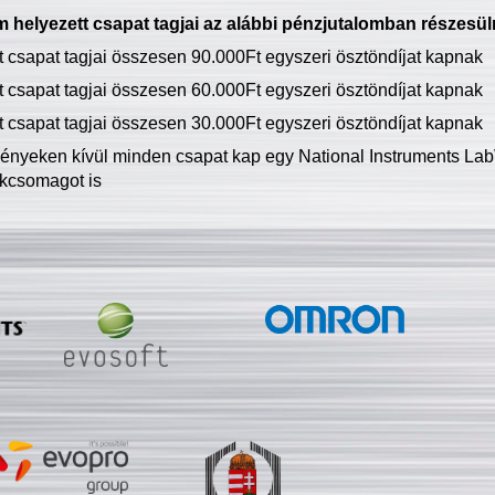
 helyezett csapat tagjai az alábbi pénzjutalomban részesül
tt csapat tagjai összesen 90.000Ft egyszeri ösztöndíjat kapnak
tt csapat tagjai összesen 60.000Ft egyszeri ösztöndíjat kapnak
tt csapat tagjai összesen 30.000Ft egyszeri ösztöndíjat kapnak
ményeken kívül minden csapat kap egy National Instruments LabV
kcsomagot is