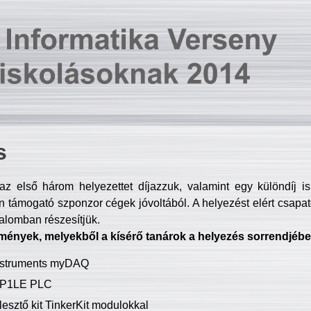
s
z első három helyezettet díjazzuk, valamint egy különdíj i
 támogató szponzor cégek jóvoltából. A helyezést elért csapat
talomban részesítjük.
mények, melyekből a kísérő tanárok a helyezés sorrendjébe
Instruments myDAQ
P1LE PLC
lesztő kit TinkerKit modulokkal