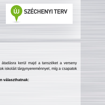
s átadásra kerül majd a tanszéket a verseny
ok iskoláit tárgynyereménnyel, míg a csapatok
n választhatnak: