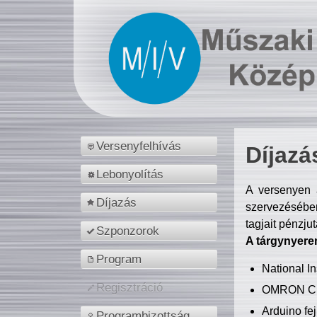
Versenyfelhívás
Díjazá
Lebonyolítás
A versenyen a
Díjazás
szervezésében
tagjait pénzju
Szponzorok
A tárgynyere
Program
National 
Regisztráció
OMRON C
Arduino fej
Programbizottság