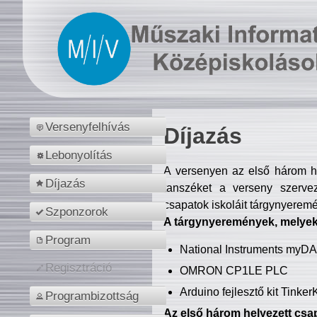
Versenyfelhívás
Díjazás
Lebonyolítás
A versenyen az első három hel
Díjazás
tanszéket a verseny szerve
csapatok iskoláit tárgynyeremé
Szponzorok
A tárgynyeremények, melyekb
Program
National Instruments myD
Regisztráció
OMRON CP1LE PLC
Arduino fejlesztő kit Tinke
Programbizottság
Az első három helyezett csap