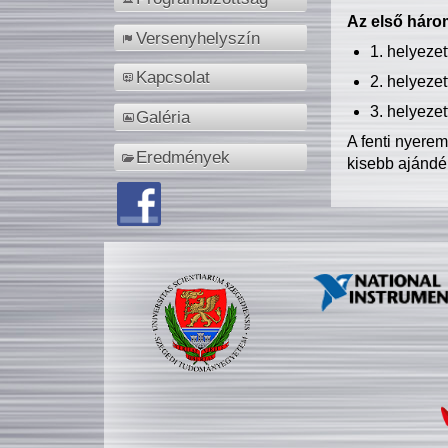
Az első három
Versenyhelyszín
1. helyeze
Kapcsolat
2. helyeze
3. helyeze
Galéria
A fenti nyere
Eredmények
kisebb ajándé