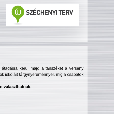
s átadásra kerül majd a tanszéket a verseny
ok iskoláit tárgynyereménnyel, míg a csapatok
n választhatnak: