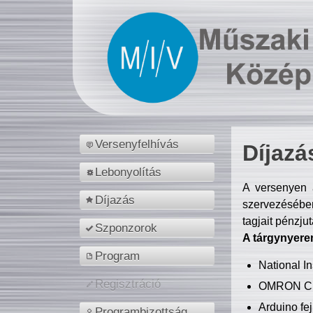
Versenyfelhívás
Díjazá
Lebonyolítás
A versenyen a
Díjazás
szervezésében
tagjait pénzju
Szponzorok
A tárgynyere
Program
National 
Regisztráció
OMRON C
Arduino fej
Programbizottság