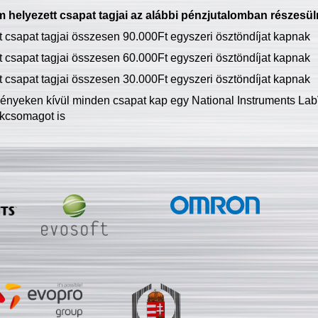
 helyezett csapat tagjai az alábbi pénzjutalomban részesül
tt csapat tagjai összesen 90.000Ft egyszeri ösztöndíjat kapnak
tt csapat tagjai összesen 60.000Ft egyszeri ösztöndíjat kapnak
tt csapat tagjai összesen 30.000Ft egyszeri ösztöndíjat kapnak
ményeken kívül minden csapat kap egy National Instruments LabV
kcsomagot is