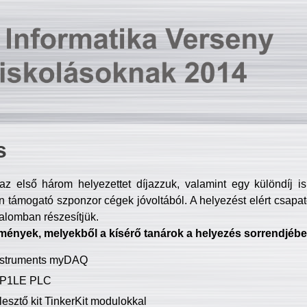
s
z első három helyezettet díjazzuk, valamint egy különdíj i
 támogató szponzor cégek jóvoltából. A helyezést elért csapat
talomban részesítjük.
mények, melyekből a kísérő tanárok a helyezés sorrendjébe
Instruments myDAQ
P1LE PLC
lesztő kit TinkerKit modulokkal