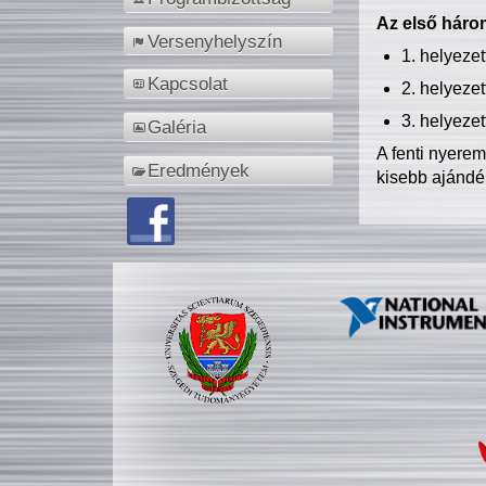
Az első három
Versenyhelyszín
1. helyeze
Kapcsolat
2. helyeze
3. helyeze
Galéria
A fenti nyere
Eredmények
kisebb ajándé