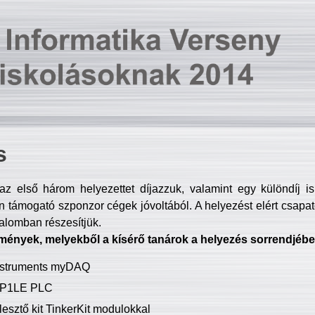
s
z első három helyezettet díjazzuk, valamint egy különdíj i
 támogató szponzor cégek jóvoltából. A helyezést elért csapat
talomban részesítjük.
mények, melyekből a kísérő tanárok a helyezés sorrendjébe
Instruments myDAQ
P1LE PLC
lesztő kit TinkerKit modulokkal