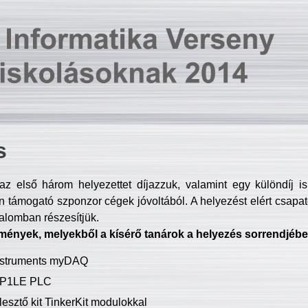
s
z első három helyezettet díjazzuk, valamint egy különdíj i
 támogató szponzor cégek jóvoltából. A helyezést elért csapat
talomban részesítjük.
mények, melyekből a kísérő tanárok a helyezés sorrendjébe
Instruments myDAQ
P1LE PLC
lesztő kit TinkerKit modulokkal