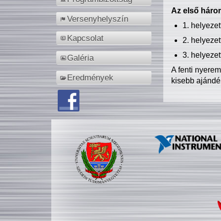
Az első három
Versenyhelyszín
1. helyeze
Kapcsolat
2. helyeze
3. helyeze
Galéria
A fenti nyere
Eredmények
kisebb ajándé