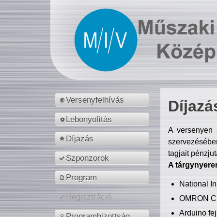
Versenyfelhívás
Díjazá
Lebonyolítás
A versenyen a
Díjazás
szervezésében
tagjait pénzju
Szponzorok
A tárgynyere
Program
National 
Regisztráció
OMRON C
Arduino fej
Programbizottság