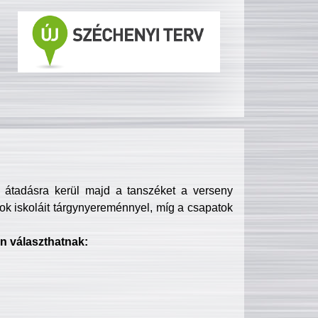
s átadásra kerül majd a tanszéket a verseny
ok iskoláit tárgynyereménnyel, míg a csapatok
n választhatnak: