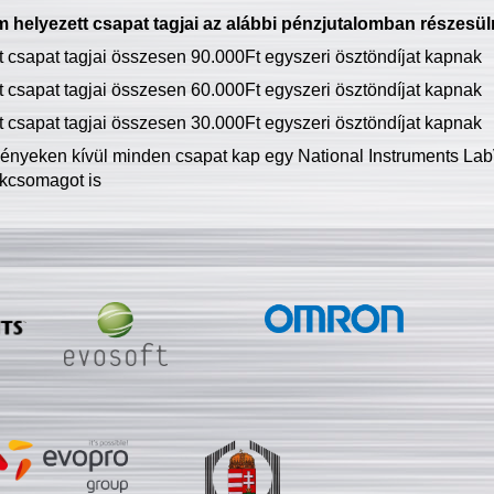
 helyezett csapat tagjai az alábbi pénzjutalomban részesül
tt csapat tagjai összesen 90.000Ft egyszeri ösztöndíjat kapnak
tt csapat tagjai összesen 60.000Ft egyszeri ösztöndíjat kapnak
tt csapat tagjai összesen 30.000Ft egyszeri ösztöndíjat kapnak
ményeken kívül minden csapat kap egy National Instruments LabV
kcsomagot is