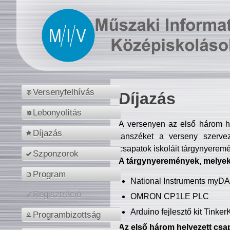
Versenyfelhívás
Díjazás
Lebonyolítás
A versenyen az első három hel
Díjazás
tanszéket a verseny szerve
csapatok iskoláit tárgynyeremé
Szponzorok
A tárgynyeremények, melyekb
Program
National Instruments myD
Regisztráció
OMRON CP1LE PLC
Arduino fejlesztő kit Tinke
Programbizottság
Az első három helyezett csap