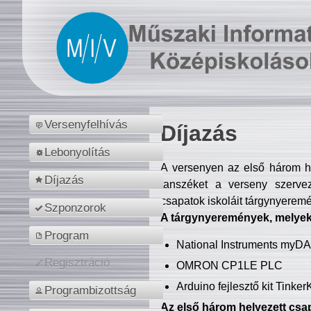
Versenyfelhívás
Díjazás
Lebonyolítás
A versenyen az első három hel
Díjazás
tanszéket a verseny szerve
csapatok iskoláit tárgynyeremé
Szponzorok
A tárgynyeremények, melyekb
Program
National Instruments myD
Regisztráció
OMRON CP1LE PLC
Arduino fejlesztő kit Tinke
Programbizottság
Az első három helyezett csap