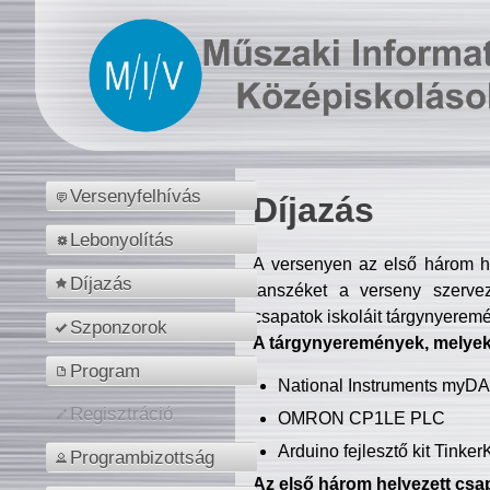
Versenyfelhívás
Díjazás
Lebonyolítás
A versenyen az első három hel
Díjazás
tanszéket a verseny szerve
csapatok iskoláit tárgynyeremé
Szponzorok
A tárgynyeremények, melyekb
Program
National Instruments myD
Regisztráció
OMRON CP1LE PLC
Arduino fejlesztő kit Tinke
Programbizottság
Az első három helyezett csap